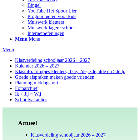
Bingel
YouTube Het Spoor Lier
Programmeren voor kids
Muiswerk kleuters
Muiswerk lagere school
Internetoefeningen
Menu
Menu
Menu
Klasverdeling schooljaar 2026 – 2027
Kalender 2026 – 2027
Klasinfo: filmpjes kleuters, 1ste, 2de, 3de, 4de en 5de lj.
Goede afspraken maken goede vrienden
Planning middagsport
Fotoarchief
Ik + Jij = Wij
Schoolvakanties
Actueel
Klasverdeling schooljaar 2026 – 2027