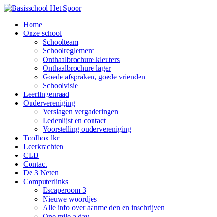
Home
Onze school
Schoolteam
Schoolreglement
Onthaalbrochure kleuters
Onthaalbrochure lager
Goede afspraken, goede vrienden
Schoolvisie
Leerlingenraad
Oudervereniging
Verslagen vergaderingen
Ledenlijst en contact
Voorstelling oudervereniging
Toolbox lkr.
Leerkrachten
CLB
Contact
De 3 Neten
Computerlinks
Escaperoom 3
Nieuwe woordjes
Alle info over aanmelden en inschrijven
One mile a day