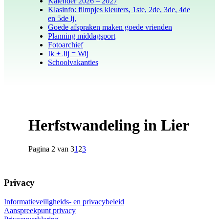
Kalender 2026 – 2027
Klasinfo: filmpjes kleuters, 1ste, 2de, 3de, 4de
en 5de lj.
Goede afspraken maken goede vrienden
Planning middagsport
Fotoarchief
Ik + Jij = Wij
Schoolvakanties
Herfstwandeling in Lier
Pagina 2 van 3
1
2
3
Privacy
Informatieveiligheids- en privacybeleid
Aanspreekpunt privacy